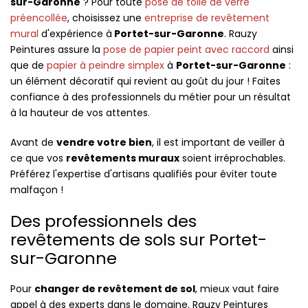
sur-Garonne
? Pour toute
pose de toile de verre
préencollée
, choisissez une
entreprise de revêtement
mural
d'expérience à
Portet-sur-Garonne
. Rauzy
Peintures assure la
pose de papier peint avec raccord
ainsi
que de
papier à peindre simplex
à
Portet-sur-Garonne
:
un élément décoratif qui revient au goût du jour ! Faites
confiance à des professionnels du métier pour un résultat
à la hauteur de vos attentes.
Avant de
vendre votre bien
, il est important de veiller à
ce que vos
revêtements muraux
soient irréprochables.
Préférez l'expertise d'artisans qualifiés pour éviter toute
malfaçon !
Des professionnels des
revêtements de sols sur Portet-
sur-Garonne
Pour
changer de revêtement de sol
, mieux vaut faire
appel à des experts dans le domaine. Rauzy Peintures