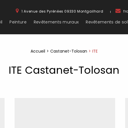
1 Avenue des Pyrénées
09330
Montgailhard
fr
il
Peinture
Revêtements muraux
Revêtements de sol
Accueil
Castanet-Tolosan
ITE
ITE Castanet-Tolosan