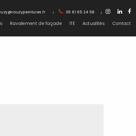
auzy@rauzypeintures.fr
05 61 65 24 58
s
Ravalement de façade
ITE
Actualités
Contact