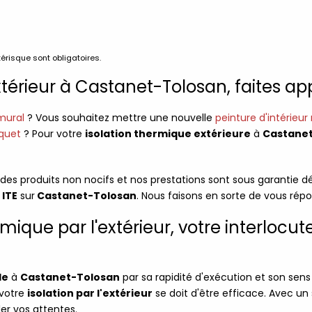
érisque sont obligatoires.
xtérieur à Castanet-Tolosan, faites ap
mural
? Vous souhaitez mettre une nouvelle
peinture d'intérieu
quet
? Pour votre
isolation thermique extérieure
à
Castane
s des produits non nocifs et nos prestations sont sous garantie dé
·
ITE
sur
Castanet-Tolosan
. Nous faisons en sorte de vous répo
rmique par l'extérieur, votre interloc
de
à
Castanet-Tolosan
par sa rapidité d'exécution et son sen
 votre
isolation par l'extérieur
se doit d'être efficace. Avec un
er vos attentes.